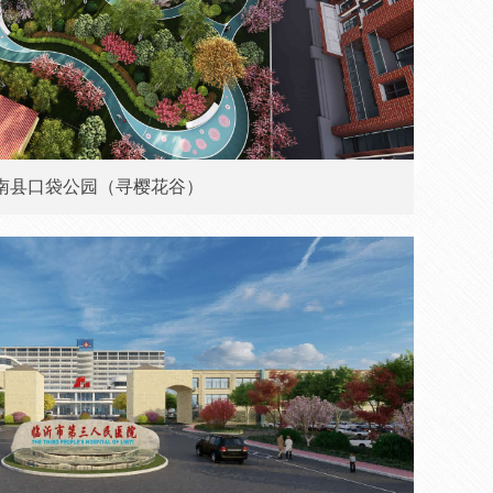
南县口袋公园（寻樱花谷）