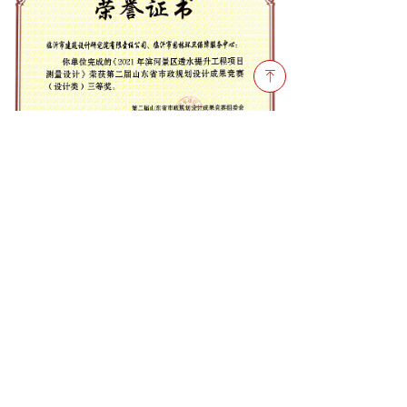
ꁸ
前一个：
无
ꄴ
后一个：
无
ꄲ